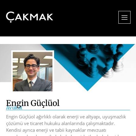
Engin Güçlüol
Avukat
Engin Güçlüol ağırlıklı olarak enerji ve altyapı, uyuşmazlık
çözümü ve ticaret hukuku alanlarında çalışmaktadır.
Kendisi ayrıca enerji ve tabii kaynaklar mevzuatı